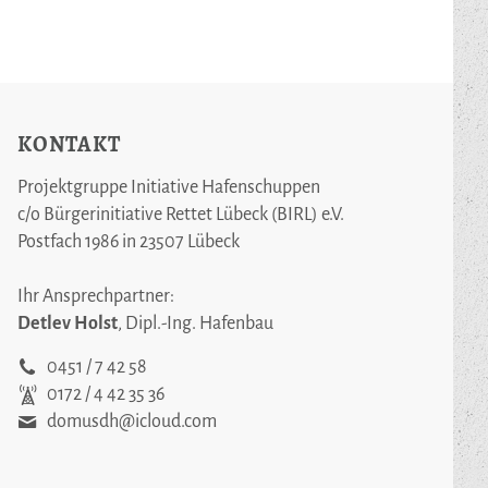
KONTAKT
Projektgruppe Initiative Hafenschuppen
c/o Bürgerinitiative Rettet Lübeck (BIRL) e.V.
Postfach 1986 in 23507 Lübeck
Ihr Ansprechpartner:
Detlev Holst
, Dipl.-Ing. Hafenbau
0451 / 7 42 58
0172 / 4 42 35 36
domusdh@icloud.com